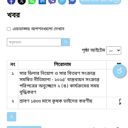
আপনার মতামত প্রদান করুন
খবর
এডভান্সড অপশনগুলো দেখান
পৃষ্ঠা আইটেম
নং
শিরোনাম
ফাইল
১
সার ডিলার নিয়োগ ও সার বিতরণ সংক্রান্ত
সমন্বিত নীতিমালা - ২০২৫’ বাস্তবায়ন সংক্রান্ত
পরিপত্রের অনুচ্ছেদে ২ (ঙ) কার্যক্রমের সময়
বৃদ্ধিকরণ
২
শ্রাবণ ১৪৩৩ মাসে কৃষক ভাইদের করণীয়
১